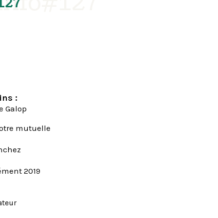
'info#127
127
ins :
ce Galop
otre mutuelle
anchez
lément 2019
ateur