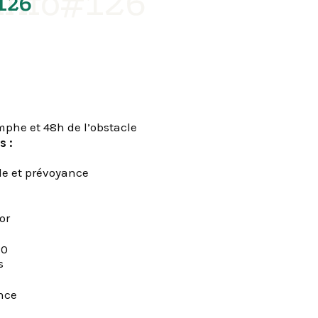
'info#126
126
mphe et 48h de l’obstacle
s :
le et prévoyance
or
20
s
nce